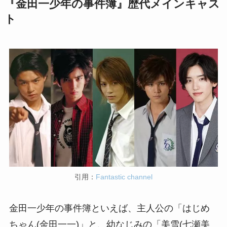
『金田一少年の事件簿』歴代メインキャス
ト
引用：
Fantastic channel
金田一少年の事件簿といえば、主人公の「はじめ
ちゃん(金田一一)」と、幼なじみの「美雪(七瀬美