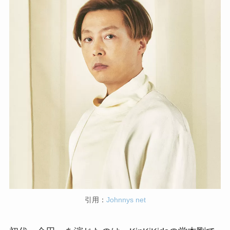
引用：
Johnnys net