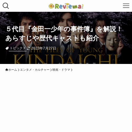
５代目『金田一少年の事件簿』を解説！
あらすじや歴代キャストも紹介
2023年7月27日
トピックス
ホーム
エンタメ・カルチャー
映画・ドラマ