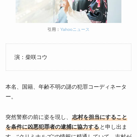
引用：
Yahooニュース
演：柴咲コウ
本名、国籍、年齢不明の謎の犯罪コーディネータ
ー。
突然警察の前に姿を現し、
志村を担当にすること
を条件に凶悪犯罪者の逮捕に協力する
と申し出ま
す。‘’クリミナルズ’’の情報に精通していて、志村が