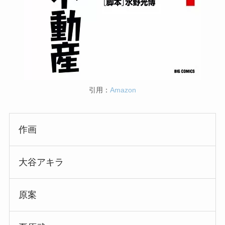
引用：
Amazon
作画
大谷アキラ
原案