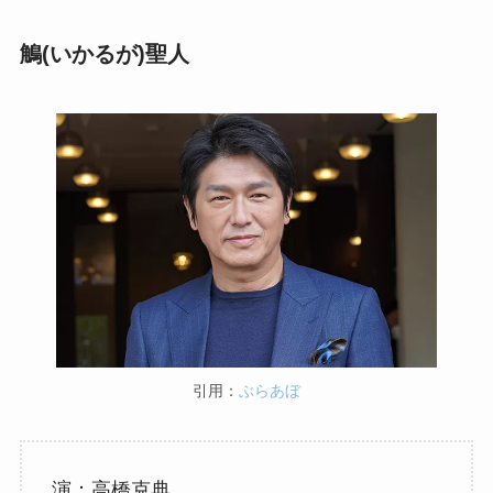
鵤(いかるが)聖人
引用：
ぶらあぼ
演：高橋克典