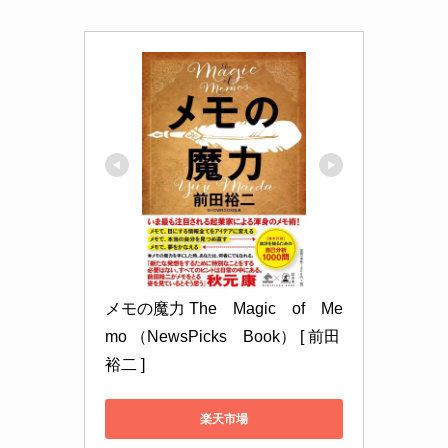
メモの魔力 The　Magic　of　Me
mo （NewsPicks　Book） [ 前田
裕二 ]
楽天市場