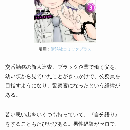
引用：
講談社コミックプラス
交番勤務の新人巡査。ブラック企業で働く父を、
幼い頃から見ていたことがきっかけで、公務員を
目指すようになり、警察官になったという経緯が
ある。
苦い思い出をいくつも持っていて、『自分語り』
をすることもたびたびある。男性経験がゼロで、