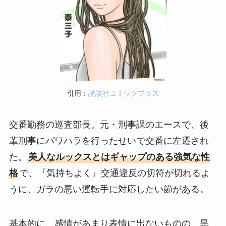
引用：
講談社コミックプラス
交番勤務の巡査部長。元・刑事課のエースで、後
輩刑事にパワハラを行ったせいで交番に左遷され
た。
美人なルックスとはギャップのある強気な性
格
で、『気持ちよく』交通違反の切符が切れるよ
うに、ガラの悪い運転手に対応したい節がある。
基本的に、感情があまり表情に出ないものの、黒