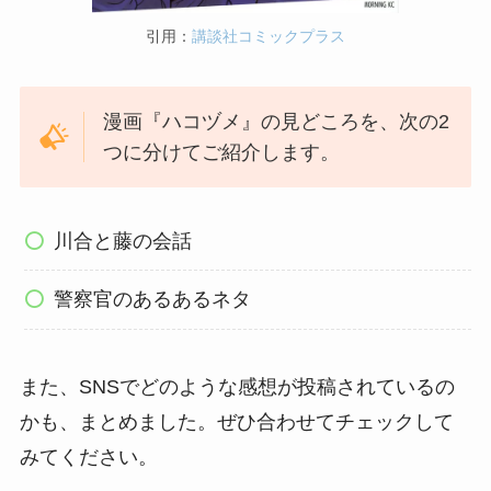
引用：
講談社コミックプラス
漫画『ハコヅメ』の見どころを、次の2
つに分けてご紹介します。
川合と藤の会話
警察官のあるあるネタ
また、SNSでどのような感想が投稿されているの
かも、まとめました。ぜひ合わせてチェックして
みてください。