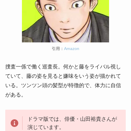
引用：
Amazon
捜査一係で働く巡査長。何かと藤をライバル視し
ていて、藤の姿を見ると嫌味をいう姿が描かれて
いる。ツンツン頭の髪型が特徴的で、体力に自信
がある。
ドラマ版では、俳優・山田裕貴さんが
演じています。