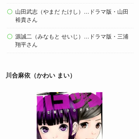
山田武志（やまだ たけし）…ドラマ版・山田
裕貴さん
源誠二（みなもと せいじ）…ドラマ版・三浦
翔平さん
川合麻依（かわい まい）