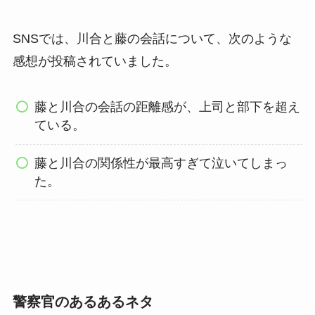
SNSでは、川合と藤の会話について、次のような
感想が投稿されていました。
藤と川合の会話の距離感が、上司と部下を超え
ている。
藤と川合の関係性が最高すぎて泣いてしまっ
た。
警察官のあるあるネタ