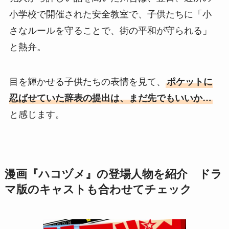
小学校で開催された安全教室で、子供たちに「小
さなルールを守ることで、街の平和が守られる」
と熱弁。
目を輝かせる子供たちの表情を見て、
ポケットに
忍ばせていた辞表の提出は、まだ先でもいいか…
と感じます。
漫画『ハコヅメ』の登場人物を紹介 ドラ
マ版のキャストも合わせてチェック