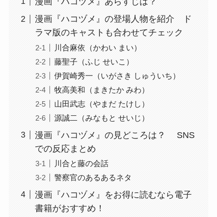
漫画『ハコヅメ』あらすじは？
漫画『ハコヅメ』の登場人物を紹介 ド
ラマ版のキャストも合わせてチェック
川合麻依（かわい まい）
藤聖子（ふじ せいこ）
伊賀崎秀一（いがさき しゅういち）
牧高美和（まきたか みわ）
山田武志（やまだ たけし）
源誠二（みなもと せいじ）
漫画『ハコヅメ』の見どころは？ SNS
での反応まとめ
川合と藤の会話
警察官のあるあるネタ
漫画『ハコヅメ』をお得に読むなら電子
書籍がおすすめ！