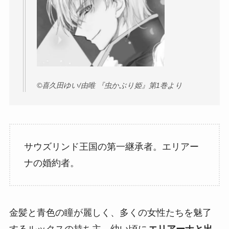
©︎喜久田ゆい/由唯 『虫かぶり姫』第1巻より
サウズリンド王国の第一継承者。エリアー
ナの婚約者。
金髪と青色の瞳が麗しく、多くの女性たちを魅了
するルックスの持ち主。幼い頃に
エリアーナと出