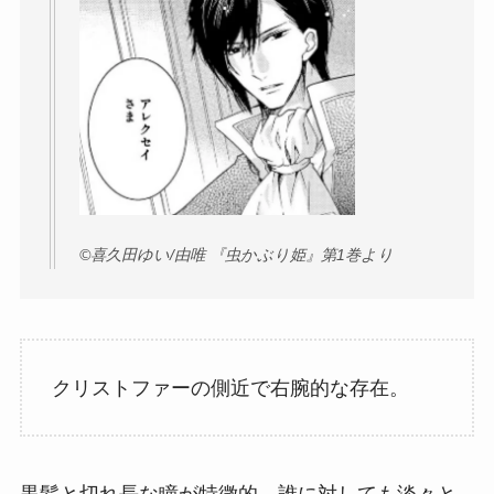
©︎喜久田ゆい/由唯 『虫かぶり姫』第1巻より
クリストファーの側近で右腕的な存在。