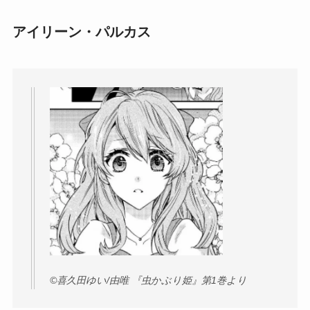
アイリーン・パルカス
©︎喜久田ゆい/由唯 『虫かぶり姫』第1巻より