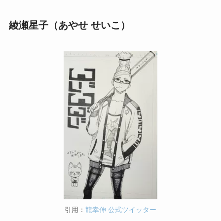
綾瀬星子（あやせ せいこ）
引用：
龍幸伸 公式ツイッター