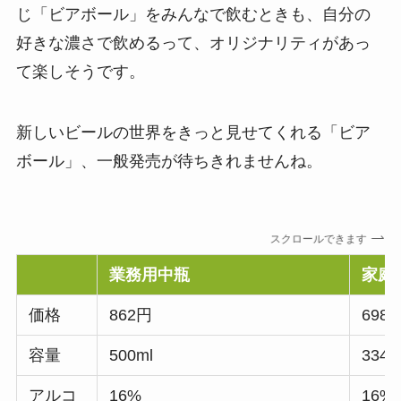
じ「ビアボール」をみんなで飲むときも、自分の
好きな濃さで飲めるって、オリジナリティがあっ
て楽しそうです。
新しいビールの世界をきっと見せてくれる「ビア
ボール」、一般発売が待ちきれませんね。
スクロールできます
業務用中瓶
家庭
価格
862円
698
容量
500ml
334m
アルコ
16%
16%