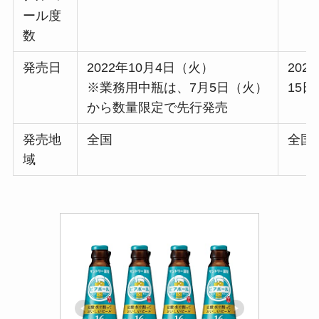
ール度
数
発売日
2022年10月4日（火）
202
※業務用中瓶は、7月5日（火）
15
から数量限定で先行発売
発売地
全国
全国
域