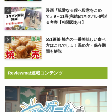
漫画『親愛なる僕へ殺意をこめ
て』9～11巻(完結)のネタバレ解説
＆考察【相関図あり】
551蓬莱 焼売の一番美味しい食べ
方はこれでしょ！温め方・保存期
間も解説
Reviewma!連載コンテンツ