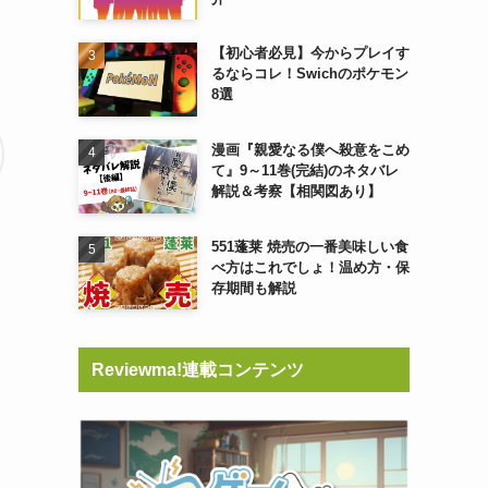
【初心者必見】今からプレイす
るならコレ！Swichのポケモン
8選
漫画『親愛なる僕へ殺意をこめ
て』9～11巻(完結)のネタバレ
解説＆考察【相関図あり】
551蓬莱 焼売の一番美味しい食
べ方はこれでしょ！温め方・保
存期間も解説
Reviewma!連載コンテンツ