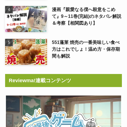
漫画『親愛なる僕へ殺意をこめ
て』9～11巻(完結)のネタバレ解説
＆考察【相関図あり】
551蓬莱 焼売の一番美味しい食べ
方はこれでしょ！温め方・保存期
間も解説
Reviewma!連載コンテンツ