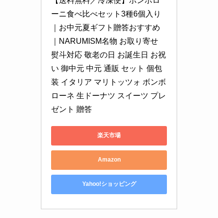
【送料無料／冷凍便】ボンボロ
ーニ食べ比べセット3種6個入り
｜お中元夏ギフト贈答おすすめ
｜NARUMISM名物 お取り寄せ 
熨斗対応 敬老の日 お誕生日 お祝
い 御中元 中元 通販 セット 個包
装 イタリア マリトッツォ ボンボ
ローネ 生ドーナツ スイーツ プレ
ゼント 贈答
楽天市場
Amazon
Yahoo!ショッピング