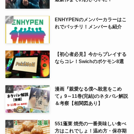
ENHYPENのメンバーカラーはこ
れでバッチリ！メンバーも紹介
【初心者必見】今からプレイする
ならコレ！Swichのポケモン8選
漫画『親愛なる僕へ殺意をこめ
て』9～11巻(完結)のネタバレ解説
＆考察【相関図あり】
551蓬莱 焼売の一番美味しい食べ
方はこれでしょ！温め方・保存期