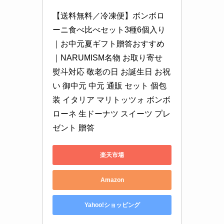
【送料無料／冷凍便】ボンボロ
ーニ食べ比べセット3種6個入り
｜お中元夏ギフト贈答おすすめ
｜NARUMISM名物 お取り寄せ 
熨斗対応 敬老の日 お誕生日 お祝
い 御中元 中元 通販 セット 個包
装 イタリア マリトッツォ ボンボ
ローネ 生ドーナツ スイーツ プレ
ゼント 贈答
楽天市場
Amazon
Yahoo!ショッピング