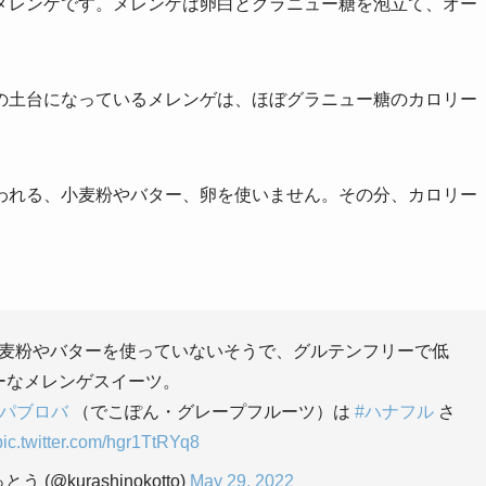
メレンゲです。メレンゲは卵白とグラニュー糖を泡立て、オー
の土台になっているメレンゲは、ほぼグラニュー糖のカロリー
われる、小麦粉やバター、卵を使いません。その分、カロリー
麦粉やバターを使っていないそうで、グルテンフリーで低
ーなメレンゲスイーツ。
#パブロバ
（でこぽん・グレープフルーツ）は
#ハナフル
さ
pic.twitter.com/hgr1TtRYq8
(@kurashinokotto)
May 29, 2022