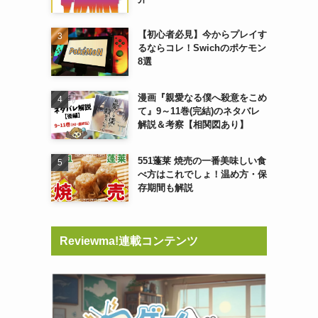
【初心者必見】今からプレイす
るならコレ！Swichのポケモン
8選
漫画『親愛なる僕へ殺意をこめ
て』9～11巻(完結)のネタバレ
解説＆考察【相関図あり】
551蓬莱 焼売の一番美味しい食
べ方はこれでしょ！温め方・保
存期間も解説
Reviewma!連載コンテンツ