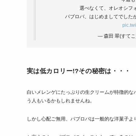
選べなくて、オレオシフ
パブロバ、はじめましてでした
pic.t
— 森田 翠(すてこ) (
実は低カロリー!?その秘密は・・・
白いメレンゲにたっぷりの生クリームが特徴的な
う人もいるかもしれませんね。
しかし心配ご無用、パブロバは一般的な洋菓子よ