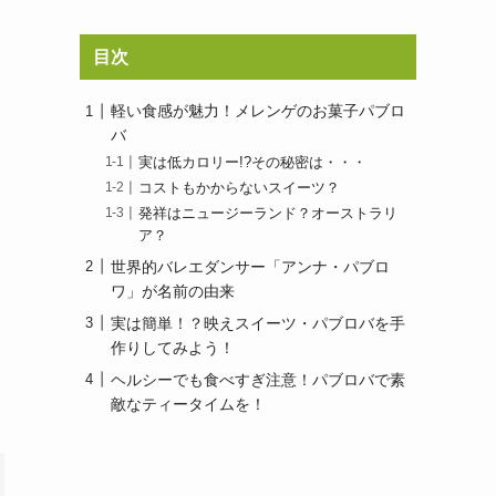
目次
軽い食感が魅力！メレンゲのお菓子パブロ
バ
実は低カロリー!?その秘密は・・・
コストもかからないスイーツ？
発祥はニュージーランド？オーストラリ
ア？
世界的バレエダンサー「アンナ・パブロ
ワ」が名前の由来
実は簡単！？映えスイーツ・パブロバを手
作りしてみよう！
ヘルシーでも食べすぎ注意！パブロバで素
敵なティータイムを！