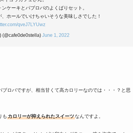
ォンケーキとパブロバのよくばりセット。
が、ホールでいけちゃいそうな美味しさでした！
witter.com/qveJ7LYUwz
@cafe0de0stella)
June 1, 2022
パブロバですが、相当甘くて高カロリーなのでは・・・？と思
りも
カロリーが抑えられたスイーツ
なんですよ。