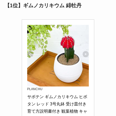
【1位】ギムノカリキウム 緋牡丹
PLANCHU
サボテン ギムノカリキウム ヒボ
タン レッド 3号丸鉢 受け皿付き 
育て方説明書付き 観葉植物 キャ