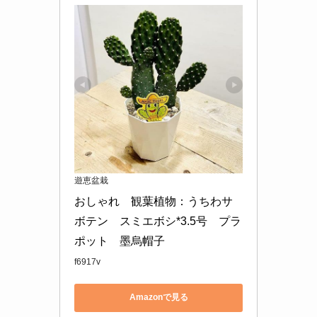
遊恵盆栽
おしゃれ　観葉植物：うちわサ
ボテン　スミエボシ*3.5号　プラ
ポット　墨烏帽子
f6917v
Amazonで見る