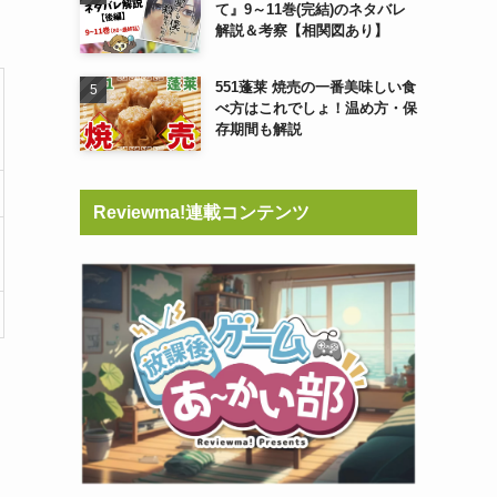
て』9～11巻(完結)のネタバレ
解説＆考察【相関図あり】
551蓬莱 焼売の一番美味しい食
べ方はこれでしょ！温め方・保
存期間も解説
Reviewma!連載コンテンツ