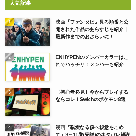
人気記事
映画『ファンタビ』見る順番と公
開された作品のあらすじを紹介｜
最新作までのおさらいに！
ENHYPENのメンバーカラーはこ
れでバッチリ！メンバーも紹介
【初心者必見】今からプレイする
ならコレ！Swichのポケモン8選
漫画『親愛なる僕へ殺意をこめ
て』9～11巻(完結)のネタバレ解説