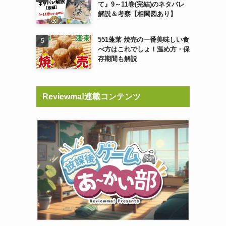
て』9～11巻(完結)のネタバレ
解説＆考察【相関図あり】
551蓬莱 焼売の一番美味しい食
べ方はこれでしょ！温め方・保
存期間も解説
Reviewma!連載コンテンツ