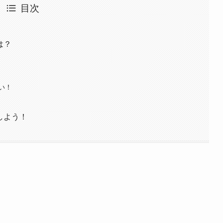
目次
は？
い！
レしよう！