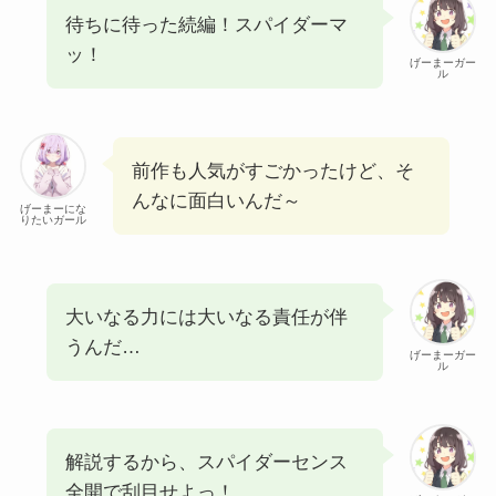
待ちに待った続編！スパイダーマ
ッ！
げーまーガー
ル
前作も人気がすごかったけど、そ
んなに面白いんだ～
げーまーにな
りたいガール
大いなる力には大いなる責任が伴
うんだ…
げーまーガー
ル
解説するから、スパイダーセンス
全開で刮目せよっ！