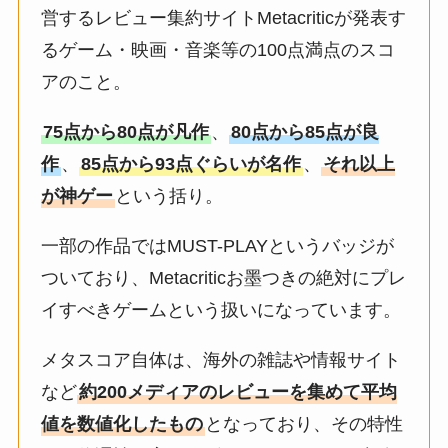
営するレビュー集約サイトMetacriticが発表す
るゲーム・映画・音楽等の100点満点のスコ
アのこと。
75点から80点が凡作
、
80点から85点が良
作
、
85点から93点ぐらいが名作
、
それ以上
が神ゲー
という括り。
一部の作品ではMUST-PLAYというバッジが
ついており、Metacriticお墨つきの絶対にプレ
イすべきゲームという扱いになっています。
メタスコア自体は、海外の雑誌や情報サイト
など
約200メディアのレビューを集めて平均
値を数値化したもの
となっており、その特性