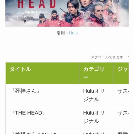
引用：
Hulu
スクロールできます
タイトル
カテゴリ
ジャン
ー
『死神さん』
Huluオリ
サスペ
ジナル
『THE HEAD』
Huluオリ
サスペ
ジナル