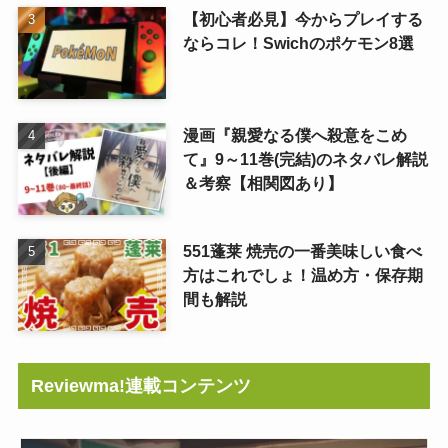
【初心者必見】今からプレイする
ならコレ！Swichのポケモン8選
漫画『親愛なる僕へ殺意をこめ
て』9～11巻(完結)のネタバレ解説
＆考察【相関図あり】
551蓬莱 焼売の一番美味しい食べ
方はこれでしょ！温め方・保存期
間も解説
Reviewma!連載コンテンツ