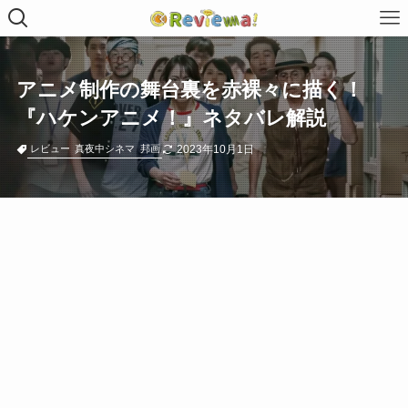
アニメ制作の舞台裏を赤裸々に描く！
『ハケンアニメ！』ネタバレ解説
2023年10月1日
レビュー
真夜中シネマ
邦画