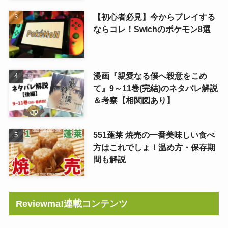
【初心者必見】今からプレイする
ならコレ！Swichのポケモン8選
漫画『親愛なる僕へ殺意をこめ
て』9～11巻(完結)のネタバレ解説
＆考察【相関図あり】
551蓬莱 焼売の一番美味しい食べ
方はこれでしょ！温め方・保存期
間も解説
Reviewma!連載コンテンツ