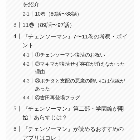
を紹介
10巻（80話〜88話）
11巻（89話〜97話）
『チェンソーマン』7〜11巻の考察・ポイ
ント
①チェンソーマン復活のお祝い
②マキマが復活せず存在が消えなかった
理由
③ポチタと支配の悪魔の願いには伏線が
あった
④吉田再登場フラグ
『チェンソーマン』第二部・学園編が開
始！あらすじは？
『チェンソーマン』が読めるおすすめの
アプリはコレ！