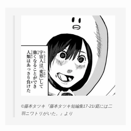
©︎藤本タツキ『藤本タツキ短編集17-21/庭には二
羽ニワトリがいた。』より