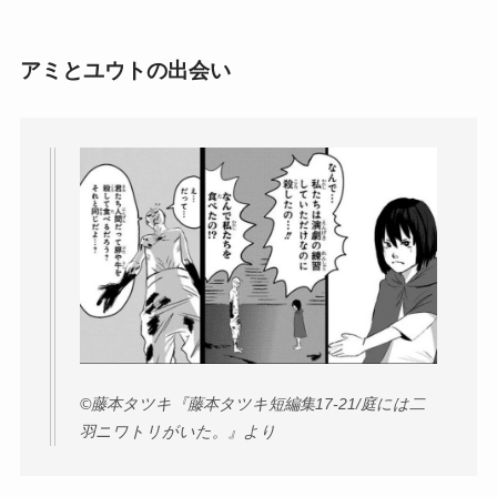
アミとユウトの出会い
©︎藤本タツキ『藤本タツキ短編集17-21/庭には二
羽ニワトリがいた。』より