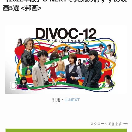
画5選 <邦画>
引用：
U-NEXT
スクロールできます