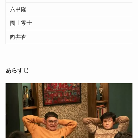
六甲隆
園山零士
向井杏
あらすじ