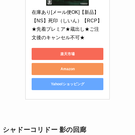
在庫あり[メール便OK]【新品】
【NS】死印（しいん）【RCP】
★先着プレミア★蔵出し★ご注
文後のキャンセル不可★
楽天市場
Amazon
Yahoo!ショッピング
シャドーコリドー 影の回廊