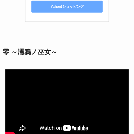
Yahoo!ショッピング
零 ～濡鴉ノ巫女～