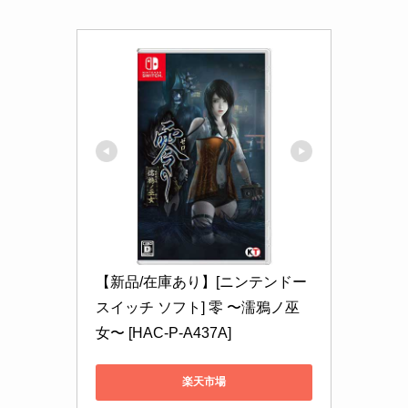
【新品/在庫あり】[ニンテンドー
スイッチ ソフト] 零 〜濡鴉ノ巫
女〜 [HAC-P-A437A]
楽天市場