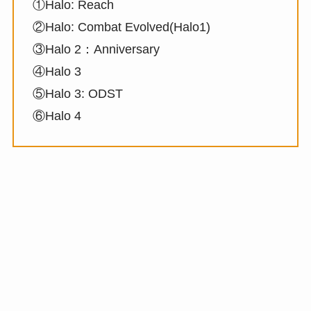
①Halo: Reach
②Halo: Combat Evolved(Halo1)
③Halo 2：Anniversary
④Halo 3
⑤Halo 3: ODST
⑥Halo 4