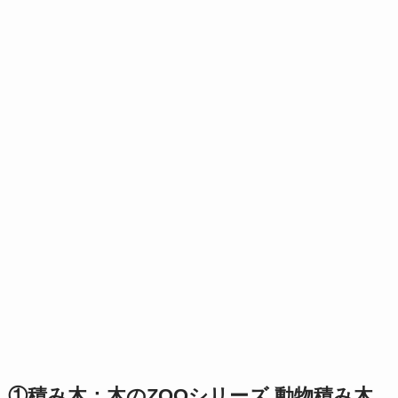
①
積み木：木のZOOシリーズ 動物積み木