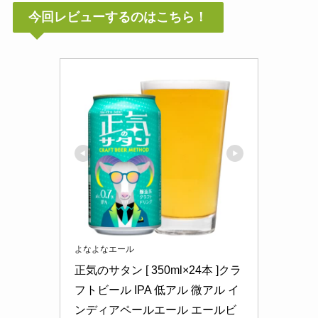
今回レビューするのはこちら！
よなよなエール
正気のサタン [ 350ml×24本 ]クラ
フトビール IPA 低アル 微アル イ
ンディアペールエール エールビ