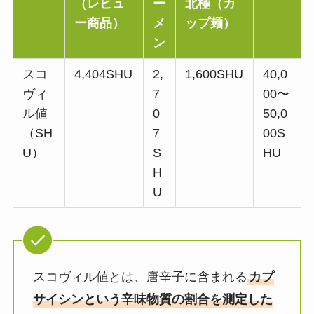
（レビュ
ー
北極（カ
ー商品）
メ
ップ麺）
ン
スコ
4,404SHU
2,
1,600SHU
40,0
ヴィ
7
00〜
ル値
0
50,0
（SH
7
00S
U）
S
HU
H
U
スコヴィル値とは、唐辛子に含まれる
カプ
サイシンという辛味物質の割合を測定した