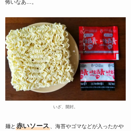
怖いなあ…。
いざ、開封。
赤いソース
麺と
、海苔やゴマなどが入ったかや