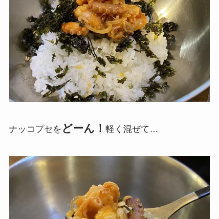
どーん！
ナッコプセを
軽く混ぜて…