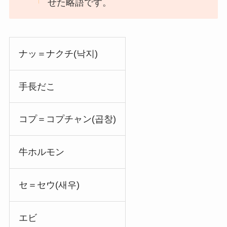
せた略語です。
ナッ＝ナクチ(낙지)
手長だこ
コプ＝コプチャン(곱창)
牛ホルモン
セ＝セウ(새우)
エビ