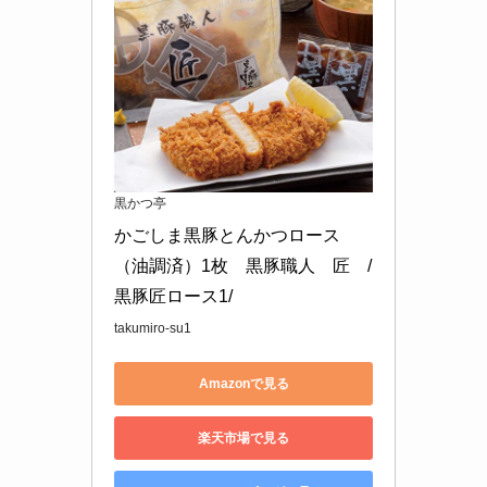
黒かつ亭
かごしま黒豚とんかつロース
（油調済）1枚　黒豚職人　匠　/
黒豚匠ロース1/
takumiro-su1
Amazonで見る
楽天市場で見る