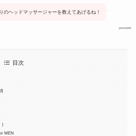
りのヘッドマッサージャーを教えてあげるね！
yasutake
目次
消
選！
r MEN