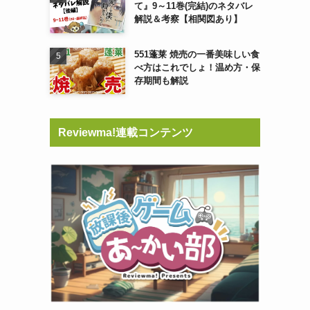
て』9～11巻(完結)のネタバレ
解説＆考察【相関図あり】
551蓬莱 焼売の一番美味しい食
べ方はこれでしょ！温め方・保
存期間も解説
Reviewma!連載コンテンツ