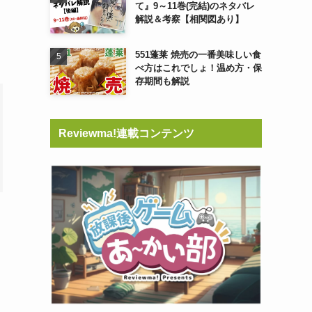
て』9～11巻(完結)のネタバレ
解説＆考察【相関図あり】
551蓬莱 焼売の一番美味しい食
べ方はこれでしょ！温め方・保
存期間も解説
Reviewma!連載コンテンツ