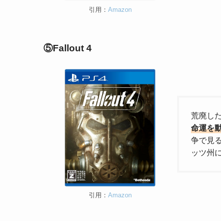
引用：
Amazon
⑤Fallout 4
荒廃し
命運を
争で見る
ッツ州
引用：
Amazon