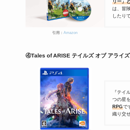
リー」
は、冒
したり
引用：
Amazon
④Tales of ARISE テイルズ オブ アライズ
『テイル
つの星
RPG
で
織り交