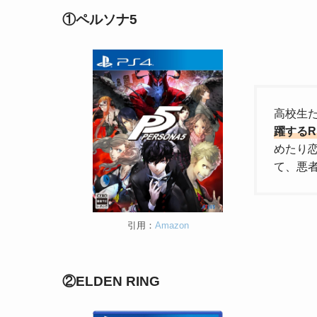
①ペルソナ5
高校生
躍するR
めたり
て、悪
引用：
Amazon
②ELDEN RING