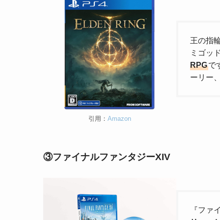
王の指
ミゴッ
RPG
で
ーリー
引用：
Amazon
③ファイナルファンタジーXIV
『ファ