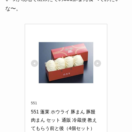
な〜。
551
551 蓬莱 ホウライ 豚まん 豚饅 
肉まん セット 通販 冷蔵便 教え
てもらう前と後（4個セット）