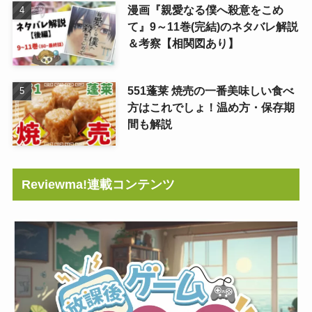
漫画『親愛なる僕へ殺意をこめ
て』9～11巻(完結)のネタバレ解説
＆考察【相関図あり】
551蓬莱 焼売の一番美味しい食べ
方はこれでしょ！温め方・保存期
間も解説
Reviewma!連載コンテンツ